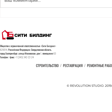
Ваш комментарий...
5 великих строек, которые
В Москве о
изменят Россию
домов отре
новым техн
Общество с ограниченной ответственностью «Сити Билдинг»
620014, Российская Федерация, Свердловская область,
город
Екатеринбург, улица Московская, дом 1, помещение 63
Телефон / факс: +7 (343) 342-22-24
СТРОИТЕЛЬСТВО
/
РЕСТАВРАЦИЯ
/
РЕМОНТНЫЕ РАБ
© REVOLUTION STUDIO. 201